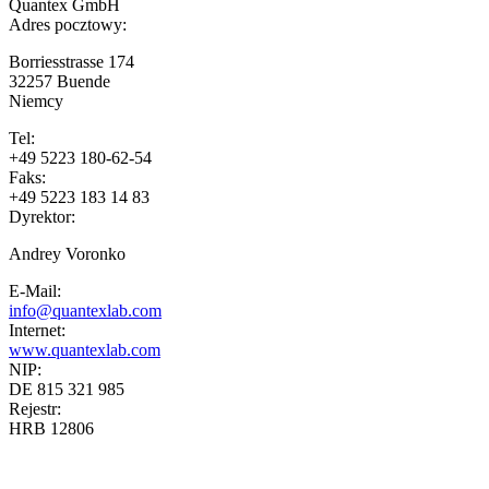
Quantex GmbH
Adres pocztowy:
Borriesstrasse 174
32257
Buende
Niemcy
Tel:
+49 5223 180-62-54
Faks:
+49 5223 183 14 83
Dyrektor:
Andrey Voronko
E-Mail:
info@quantexlab.com
Internet:
www.quantexlab.com
NIP:
DE 815 321 985
Rejestr:
HRB 12806