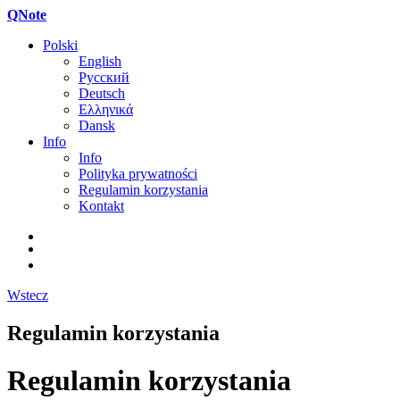
QNote
Polski
English
Русский
Deutsch
Ελληνικά
Dansk
Info
Info
Polityka prywatności
Regulamin korzystania
Kontakt
Wstecz
Regulamin korzystania
Regulamin korzystania