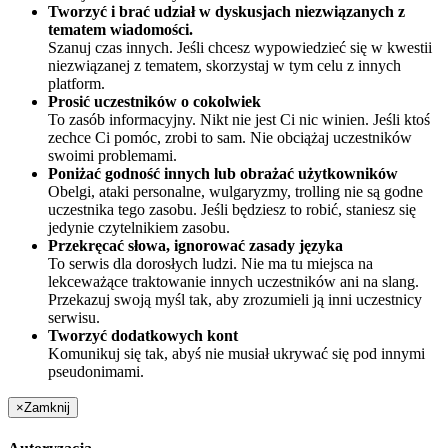
Tworzyć i brać udział w dyskusjach niezwiązanych z
tematem wiadomości.
Szanuj czas innych. Jeśli chcesz wypowiedzieć się w kwestii
niezwiązanej z tematem, skorzystaj w tym celu z innych
platform.
Prosić uczestników o cokolwiek
To zasób informacyjny. Nikt nie jest Ci nic winien. Jeśli ktoś
zechce Ci pomóc, zrobi to sam. Nie obciążaj uczestników
swoimi problemami.
Poniżać godność innych lub obrażać użytkowników
Obelgi, ataki personalne, wulgaryzmy, trolling nie są godne
uczestnika tego zasobu. Jeśli będziesz to robić, staniesz się
jedynie czytelnikiem zasobu.
Przekręcać słowa, ignorować zasady języka
To serwis dla dorosłych ludzi. Nie ma tu miejsca na
lekceważące traktowanie innych uczestników ani na slang.
Przekazuj swoją myśl tak, aby zrozumieli ją inni uczestnicy
serwisu.
Tworzyć dodatkowych kont
Komunikuj się tak, abyś nie musiał ukrywać się pod innymi
pseudonimami.
×
Zamknij