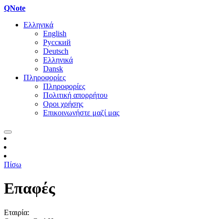
QNote
Ελληνικά
English
Русский
Deutsch
Ελληνικά
Dansk
Πληροφορίες
Πληροφορίες
Πολιτική απορρήτου
Οροι χρήσης
Επικοινωνήστε μαζί μας
Πίσω
Επαφές
Εταιρία: