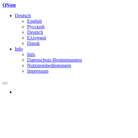
QNote
Deutsch
English
Русский
Deutsch
Ελληνικά
Dansk
Info
Info
Datenschutz-Bestimmungen
Nutzungsbedingungen
Impressum