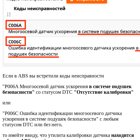
Если в ABS вы встретили коды неисправности
"P006A Многоосевой датчик ускорения
в системе подушек
безопасности"
со статусом
DTC
"Отсутствие калибровки"
или
"P006C Ошибка идентификации многоосевого датчика
ускорения в системе подушек безопасности" с любым
статусом DTC или без него,
то имейте ввиду, что утилита калибровки датчика
находится