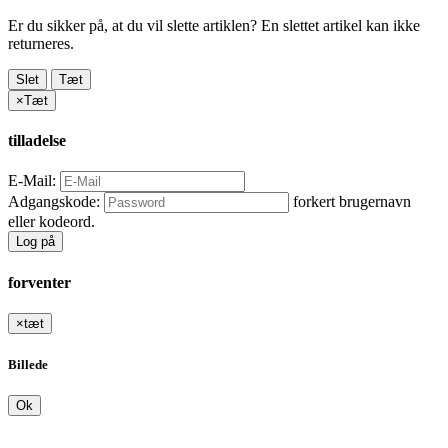
Er du sikker på, at du vil slette artiklen? En slettet artikel kan ikke
returneres.
Slet
Tæt
×
Tæt
tilladelse
E-Mail:
Adgangskode:
forkert brugernavn
eller kodeord.
Log på
forventer
×
tæt
Billede
Ok