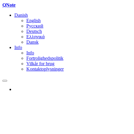
QNote
Danish
English
Русский
Deutsch
Ελληνικά
Dansk
Info
Info
Fortrolighedspolitik
Vilkår for brug
Kontaktoplysninger